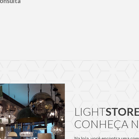
onsulta
LIGHT
STOR
CONHEÇA N
Na loja, você encontra uma com