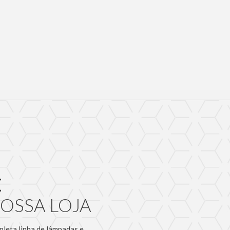
E
OSSA LOJA
pleta linha de lâmpadas e