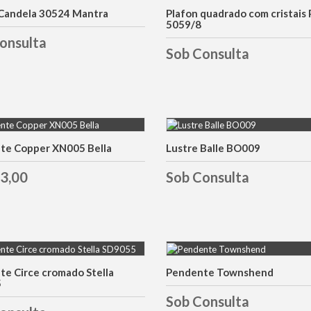
 Candela 30524 Mantra
Plafon quadrado com cristais 
DETALHES
DETALHES
5059/8
onsulta
Sob Consulta
te Copper XN005 Bella
Lustre Balle BO009
DETALHES
DETALHES
3,00
Sob Consulta
e Circe cromado Stella
Pendente Townshend
DETALHES
DETALHES
5
Sob Consulta